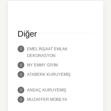
Diğer
EMEL İNŞAAT EMLAK
DEKORASYON
MY EMMY GİYİM
ATABERK KURUYEMİŞ
ANDAÇ KURUYEMİŞ
MUZAFFER MOBİLYA